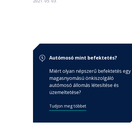
2021. 05. 03.
GYIK
Kvaliwash vállalat
mosó nyitása, szerviz, termékek, segítség ...
Autómosó mint befektetés?
Miért olyan népszerű befektetés egy
magasnyomású önkiszolgáló
autómosó állomás létesítése és
üzemeltetése?
Tudjon meg többet