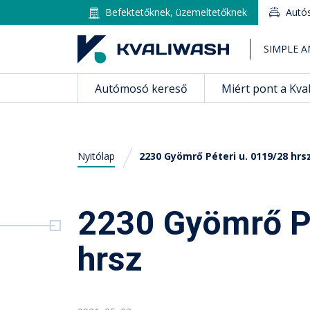
Befektetőknek, üzemeltetőknek
Autó
SIMPLE A
Autómosó kereső
Miért pont a Kva
Nyitólap
2230 Gyömrő Péteri u. 0119/28 hrs
Magyar
2230 Gyömrő Pé
Autómosó kereső
hrsz
Miért pont a Kvaliwash?
Tippek, Tanácsok