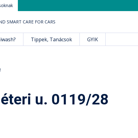
soknak
ND SMART CARE FOR CARS
liwash?
Tippek, Tanácsok
GYIK
z
teri u. 0119/28