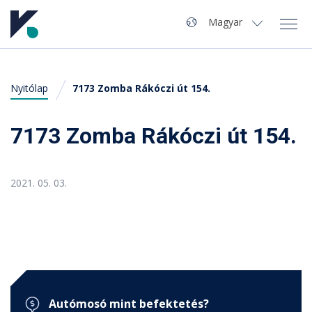
Navigáció
Nyelv
Magyar
Magyar
Nyitólap
7173 Zomba Rákóczi út 154.
Autómosó kereső
Miért pont a Kvaliwash?
7173 Zomba Rákóczi út 154.
Tippek, Tanácsok
2021. 05. 03.
GYIK
Kvaliwash vállalat
mosó nyitása, szerviz, termékek, segítség ...
Autómosó mint befektetés?