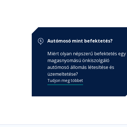
GYIK
Kvaliwash vállalat
Autómosó mint befektetés?
mosó nyitása, szerviz, termékek, segítség ...
Miért olyan népszerű befektetés egy
magasnyomású önkiszolgáló
autómosó állomás létesítése és
üzemeltetése?
Tudjon meg többet