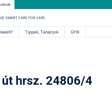
soknak
ND SMART CARE FOR CARS
liwash?
Tippek, Tanácsok
GYIK
 út hrsz. 24806/4