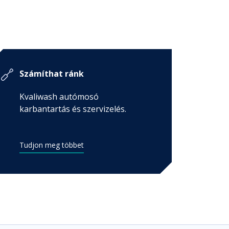
Számíthat ránk
Kvaliwash autómosó
karbantartás és szervizelés.
Tudjon meg többet