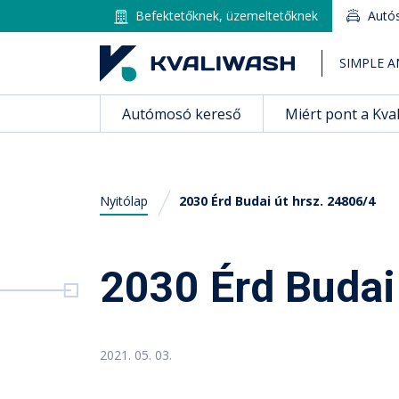
Befektetőknek, üzemeltetőknek
Autó
SIMPLE A
Autómosó kereső
Miért pont a Kva
Nyitólap
2030 Érd Budai út hrsz. 24806/4
Magyar
2030 Érd Budai
Autómosó kereső
Miért pont a Kvaliwash?
2021. 05. 03.
Tippek, Tanácsok