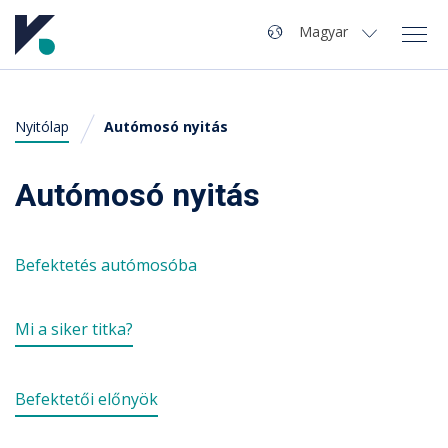
Navigáció
Nyelv
Magyar
Magyar
Nyitólap
Autómosó nyitás
A Kvaliwash
Termékek
Autómosó nyitás
Autómosó nyitás
Befektetés autómosóba
Szervíz
Mi a siker titka?
Hírek
Kapcsolat
Befektetői előnyök