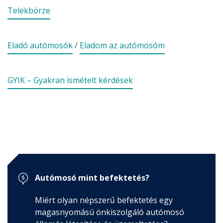
Telekbörze
Autósoknak
mosó kereső, tippek, tanácsok, előnyök ...
Eladó autómosók
/
Eladom az autómosóm
GYIK – Gyakran ismételt kérdések
Autómosó mint befektetés?
Miért olyan népszerű befektetés egy
magasnyomású önkiszolgáló autómosó