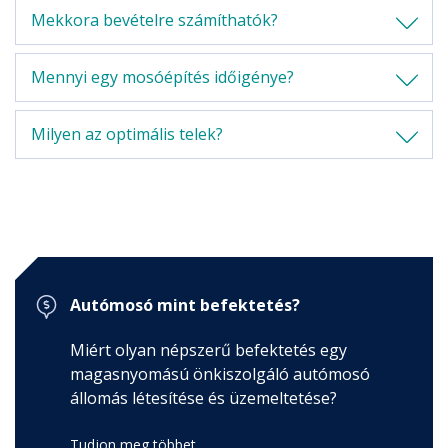
Mekkora bevételre számíthatók?
Autósoknak
mosó kereső, tippek, tanácsok, előnyök ...
Mennyi egy mosóépítés időigénye?
Milyen az optimális telek?
Autómosó mint befektetés?
Miért olyan népszerű befektetés egy
magasnyomású önkiszolgáló autómosó
állomás létesítése és üzemeltetése?
Tudjon meg többet