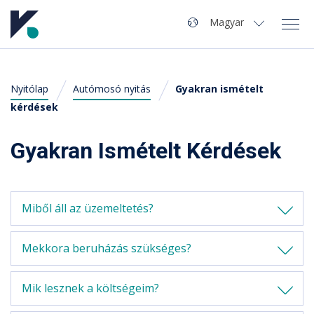
Navigáció
Nyelv
Magyar
Magyar
Nyitólap
Autómosó nyitás
Gyakran ismételt
A Kvaliwash
English
(
Angol
)
kérdések
Termékek
Gyakran Ismételt Kérdések
Autómosó nyitás
Szervíz
Miből áll az üzemeltetés?
Hírek
Mekkora beruházás szükséges?
Kapcsolat
Mik lesznek a költségeim?