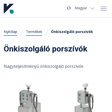
Navigáció
Nyelv
Magyar
Magyar
Nyitólap
Termékek
Önkiszolgáló porszívók
A Kvaliwash
English
(
Angol
)
Termékek
Önkiszolgáló porszívók
Autómosó nyitás
Nagyteljesítményű önkiszolgáló porszívók
Szervíz
Hírek
Kapcsolat