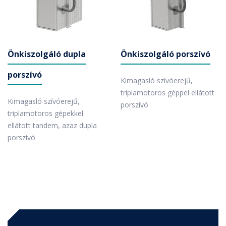
Autósoknak
mosó kereső, tippek, tanácsok, előnyök ...
Önkiszolgáló dupla
Önkiszolgáló porszívó
porszívó
Kimagasló szívóerejű,
triplamotoros géppel ellátott
Kimagasló szívóerejű,
porszívó
triplamotoros gépekkel
ellátott tandem, azaz dupla
porszívó