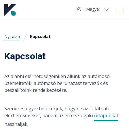
Navigáció
Nyelv
Magyar
Magyar
Nyitólap
Kapcsolat
A Kvaliwash
English
(
Angol
)
Termékek
Kapcsolat
Autómosó nyitás
Az alábbi elérhetőségeinken állunk az autómosó
üzemeltetők, autómosó beruházást tervezők és
Szervíz
beszállítóink rendelkezésére.
Hírek
Szervizes ügyekben kérjük, hogy ne az itt látható
Kapcsolat
elérhetőségeket, hanem az erre szolgáló
űrlapunkat
használják.