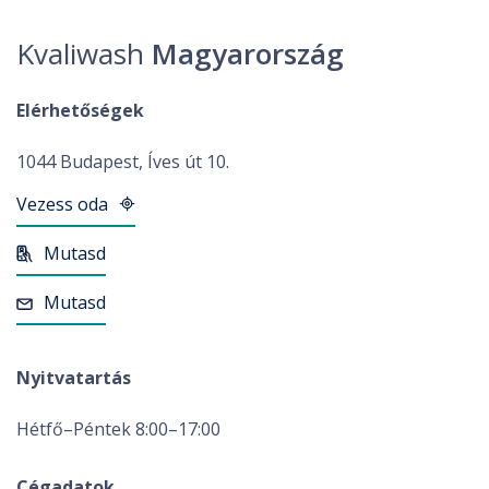
Kvaliwash
Magyarország
Autósoknak
mosó kereső, tippek, tanácsok, előnyök ...
Elérhetőségek
1044 Budapest, Íves út 10.
Vezess oda
Mutasd
Mutasd
Nyitvatartás
Hétfő–Péntek 8:00–17:00
Cégadatok