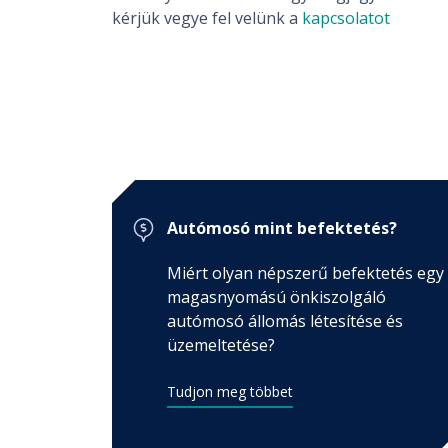
kérjük vegye fel velünk a
kapcsolatot
Autómosó mint befektetés?
Miért olyan népszerű befektetés egy
magasnyomású önkiszolgáló
autómosó állomás létesítése és
üzemeltetése?
Tudjon meg többet