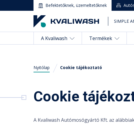
Befektetőknek, üzemeltetőknek
Autó
SIMPLE A
A Kvaliwash
Termékek
Nyitólap
Cookie tájékoztató
Magyar
Cookie tájékoz
A Kvaliwash
English
(
Angol
)
Termékek
A Kvaliwash Autómosógyártó Kft. az alábbiakb
Autómosó nyitás