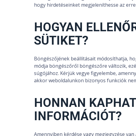
hogy hirdetéseinket megjeleníthesse az erre
HOGYAN ELLENŐR
SÜTIKET?
Böngészőjének beállításait módosíthatja, hog
módja böngészőről böngészőre változik, ezér
súgójához. Kérjük vegye figyelembe, amennyib
akkor weboldalunkon bizonyos funkciók nem
HONNAN KAPHAT
INFORMÁCIÓT?
Amennyiben kérdése vagy megjegyzése van a 