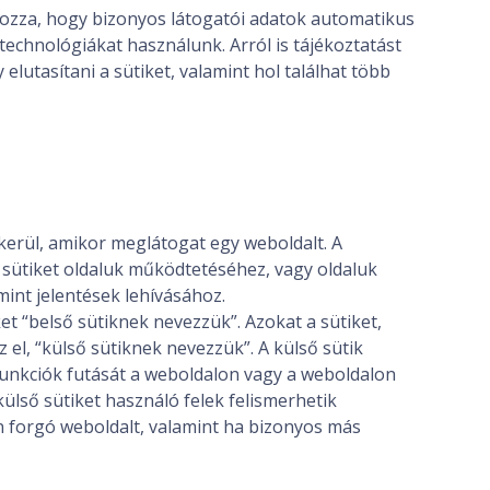
rozza, hogy bizonyos látogatói adatok automatikus
technológiákat használunk. Arról is tájékoztatást
lutasítani a sütiket, valamint hol találhat több
 kerül, amikor meglátogat egy weboldalt. A
sütiket oldaluk működtetéséhez, vagy oldaluk
nt jelentések lehívásához.
ket “belső sütiknek nevezzük”. Azokat a sütiket,
el, “külső sütiknek nevezzük”. A külső sütik
 funkciók futását a weboldalon vagy a weboldalon
 külső sütiket használó felek felismerhetik
 forgó weboldalt, valamint ha bizonyos más