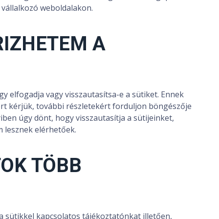
 vállalkozó weboldalakon.
IZHETEM A
y elfogadja vagy visszautasítsa-e a sütiket. Ennek
t kérjük, további részletekért forduljon böngészője
en úgy dönt, hogy visszautasítja a sütijeinket,
 lesznek elérhetőek.
OK TÖBB
sütikkel kapcsolatos tájékoztatónkat illetően,