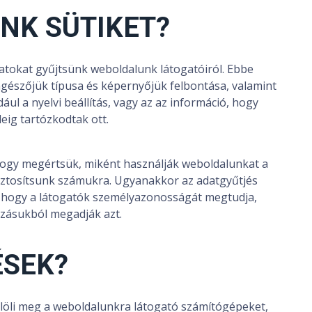
NK SÜTIKET?
datokat gyűjtsünk weboldalunk látogatóiról. Ebbe
gészőjük típusa és képernyőjük felbontása, valamint
dául a nyelvi beállítás, vagy az az információ, hogy
eig tartózkodtak ott.
hogy megértsük, miként használják weboldalunkat a
iztosítsunk számukra. Ugyanakkor az adatgyűtjés
a, hogy a látogatók személyazonosságát megtudja,
ozásukból megadják azt.
ÉSEK?
elöli meg a weboldalunkra látogató számítógépeket,