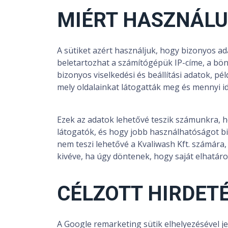
MIÉRT HASZNÁLU
A sütiket azért használjuk, hogy bizonyos a
beletartozhat a számítógépük IP-címe, a bön
bizonyos viselkedési és beállítási adatok, pél
mely oldalainkat látogatták meg és mennyi id
Ezek az adatok lehetővé teszik számunkra, 
látogatók, és hogy jobb használhatóságot b
nem teszi lehetővé a Kvaliwash Kft. számár
kivéve, ha úgy döntenek, hogy saját elhatár
CÉLZOTT HIRDET
A Google remarketing sütik elhelyezésével j