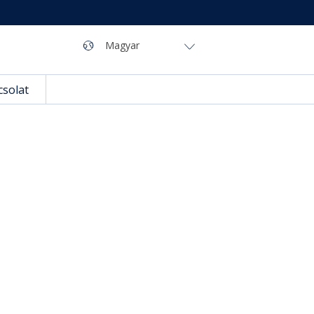
Navigáció
Nyelv
Magyar
csolat