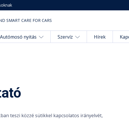
soknak
ND SMART CARE FOR CARS
Autómosó nyitás
Szervíz
Hírek
Kap
tató
an teszi közzé sütikkel kapcsolatos irányelvét,