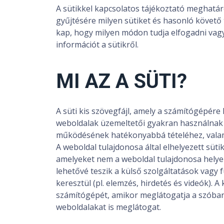
A sütikkel kapcsolatos tájékoztató meghatá
Szervíz
gyűjtésére milyen sütiket és hasonló követő 
kap, hogy milyen módon tudja elfogadni vagy e
Hírek
információt a sütikről.
Kapcsolat
MI AZ A SÜTI?
A süti kis szövegfájl, amely a számítógépére
Autósoknak
weboldalak üzemeltetői gyakran használnak 
mosó kereső, tippek, tanácsok, előnyök ...
működésének hatékonyabbá tételéhez, valami
A weboldal tulajdonosa által elhelyezett süti
amelyeket nem a weboldal tulajdonosa helyez 
lehetővé teszik a külső szolgáltatások vagy
keresztül (pl. elemzés, hirdetés és videók). A
számítógépét, amikor meglátogatja a szóban
weboldalakat is meglátogat.