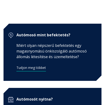
Autósoknak
mosó kereső, tippek, tanácsok, előnyök ...
Autómosó mint befektetés?
Miért olyan népszerű befektetés egy
magasnyomású önkiszolgáló autómosó
állomás létesítése és üzemeltetése?
Tudjon meg többet
Autómosót nyitna?