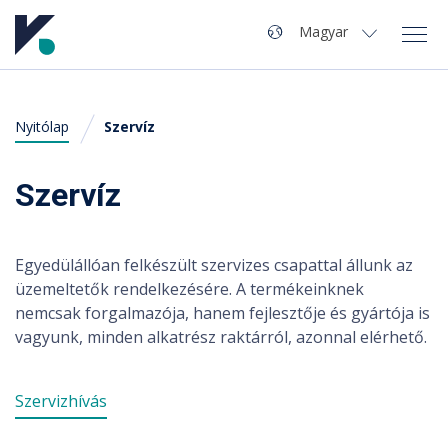
Navigáció
Nyelv
Magyar
Magyar
Nyitólap
Szervíz
A Kvaliwash
English
(
Angol
)
Termékek
Szervíz
Autómosó nyitás
Egyedülállóan felkészült szervizes csapattal állunk az
üzemeltetők rendelkezésére. A termékeinknek
Szervíz
nemcsak forgalmazója, hanem fejlesztője és gyártója is
vagyunk, minden alkatrész raktárról, azonnal elérhető.
Hírek
Kapcsolat
Szervizhívás