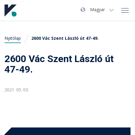
Navigáció
Nyelv
Magyar
Magyar
Nyitólap
2600 Vác Szent László út 47-49.
Autómosó kereső
Miért pont a Kvaliwash?
2600 Vác Szent László út
47-49.
Tippek, Tanácsok
GYIK
2021. 05. 03.
Kvaliwash vállalat
mosó nyitása, szerviz, termékek, segítség ...