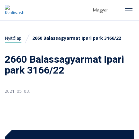
Navigáció
Nyelv
Magyar
Magyar
Nyitólap
2660 Balassagyarmat Ipari park 3166/22
Autómosó kereső
Miért pont a Kvaliwash?
2660 Balassagyarmat Ipari
park 3166/22
Tippek, Tanácsok
GYIK
2021. 05. 03.
Kvaliwash vállalat
mosó nyitása, szerviz, termékek, segítség ...