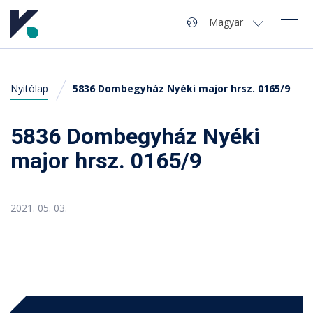
Navigáció
Nyelv
Magyar
Magyar
Nyitólap
5836 Dombegyház Nyéki major hrsz. 0165/9
Autómosó kereső
Miért pont a Kvaliwash?
5836 Dombegyház Nyéki
major hrsz. 0165/9
Tippek, Tanácsok
GYIK
2021. 05. 03.
Kvaliwash vállalat
mosó nyitása, szerviz, termékek, segítség ...