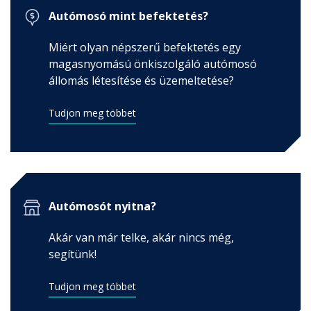
Autómosó mint befektetés?
Autósoknak
Miért olyan népszerű befektetés egy
mosó kereső, tippek, tanácsok, előnyök ...
magasnyomású önkiszolgáló autómosó
állomás létesítése és üzemeltetése?
Tudjon meg többet
Autómosót nyitna?
Akár van már telke, akár nincs még,
segítünk!
Tudjon meg többet