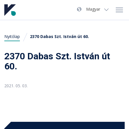
Navigáció
Nyelv
Magyar
Magyar
Nyitólap
2370 Dabas Szt. István út 60.
A Kvaliwash
Termékek
2370 Dabas Szt. István út
60.
Autómosó nyitás
Szervíz
2021. 05. 03.
Hírek
Kapcsolat