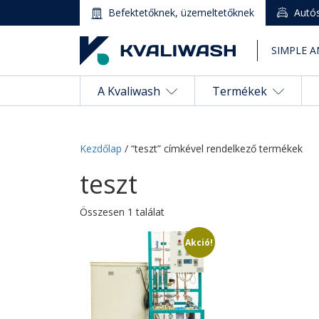
Befektetőknek, üzemeltetőknek
Autó
SIMPLE A
A Kvaliwash
Termékek
Kezdőlap
/ “teszt” címkével rendelkező termékek
teszt
Magyar
Összesen 1 találat
A Kvaliwash
Akció!
Termékek
Autómosó nyitás