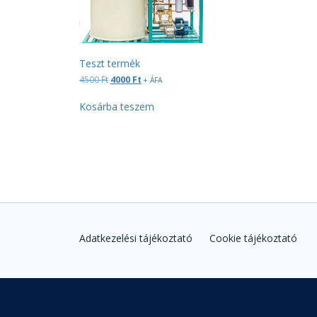
Szervíz
Hírek
Teszt termék
Original
Current
4500
Ft
4000
Ft
+ ÁFA
Kapcsolat
price
price
was:
is:
Kosárba teszem
4500 Ft.
4000 Ft.
Autósoknak
mosó kereső, tippek, tanácsok, előnyök ...
Adatkezelési tájékoztató
Cookie tájékoztató