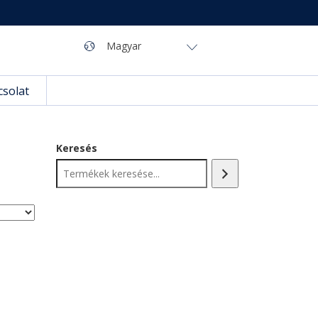
Navigáció
Nyelv
Magyar
csolat
Keresés